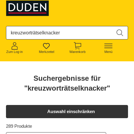
alt springen
Zum Log-in
Merkzettel
Warenkorb
Menü
Suchergebnisse für
"kreuzworträtselknacker"
Auswahl einschränken
289 Produkte
32 von 289 Produkten werden angezeigt
289 Produkte