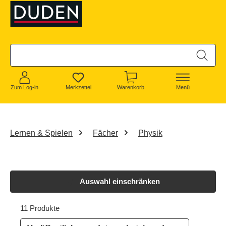
alt springen
Zum Log-in
Merkzettel
Warenkorb
Menü
Lernen & Spielen
Fächer
Physik
Auswahl einschränken
11 Produkte
11 von 11 Produkten werden angezeigt
11 Produkte