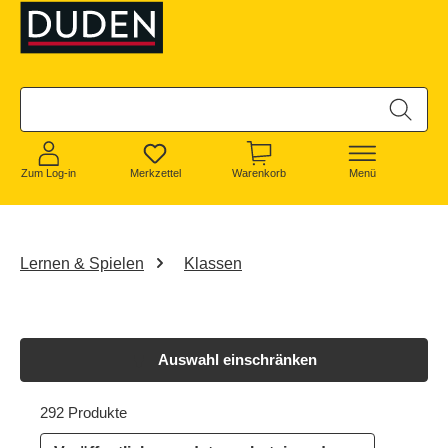
alt springen
Zum Log-in
Merkzettel
Warenkorb
Menü
Lernen & Spielen
Klassen
Auswahl einschränken
292 Produkte
32 von 292 Produkten werden angezeigt
292 Produkte