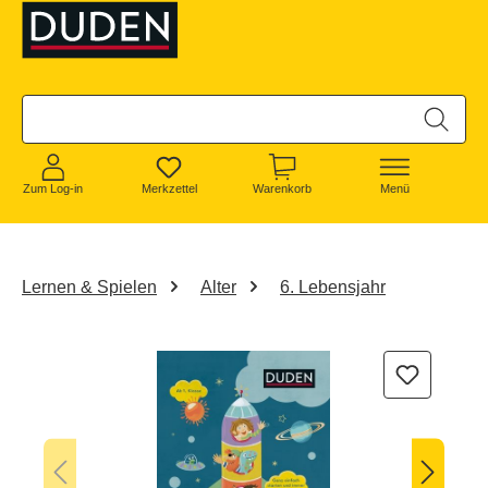
alt springen
Zum Log-in
Merkzettel
Warenkorb
Menü
Lernen & Spielen
Alter
6. Lebensjahr
Bildergalerie überspringen