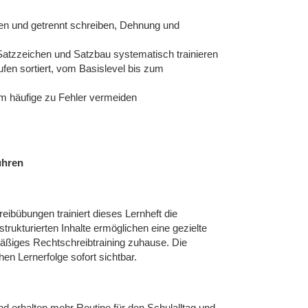
en und getrennt schreiben, Dehnung und
tzzeichen und Satzbau systematisch trainieren
en sortiert, vom Basislevel bis zum
um häufige zu Fehler vermeiden
ühren
reibübungen trainiert dieses Lernheft die
trukturierten Inhalte ermöglichen eine gezielte
mäßiges Rechtschreibtraining zuhause. Die
en Lernerfolge sofort sichtbar.
nd erhalten mehr Routine für den Schulalltag und