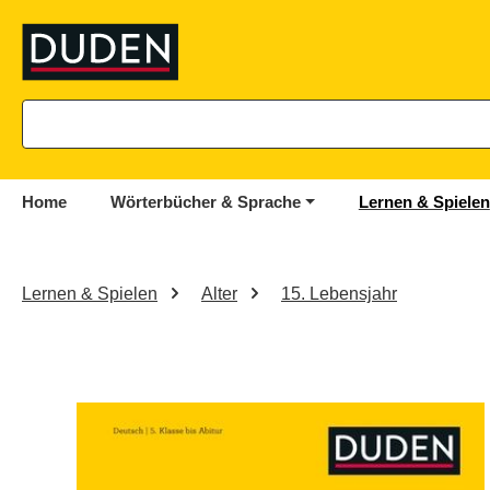
springen
Zur Hauptnavigation springen
Home
Wörterbücher & Sprache
Lernen & Spielen
Lernen & Spielen
Alter
15. Lebensjahr
Bildergalerie überspringen