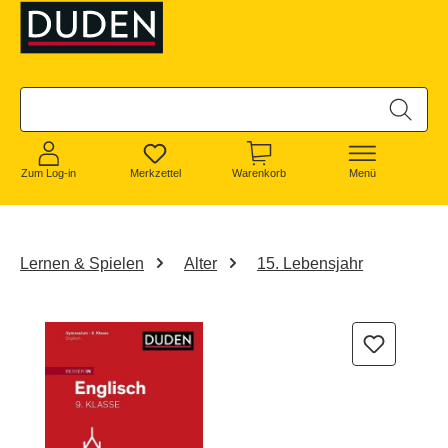
alt springen
Zum Log-in
Merkzettel
Warenkorb
Menü
Lernen & Spielen
Alter
15. Lebensjahr
Bildergalerie überspringen