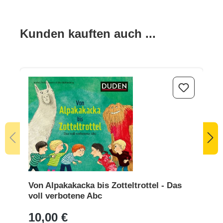
Produktgalerie überspringen
Kunden kauften auch ...
Von Alpakakacka bis Zotteltrottel - Das voll verbotene Abc
Von Alpakakacka bis Zotteltrottel - Das
voll verbotene Abc
10,00 €