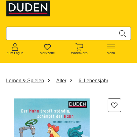
alt springen
Zum Log-in
Merkzettel
Warenkorb
Menü
Lernen & Spielen
Alter
6. Lebensjahr
Bildergalerie überspringen