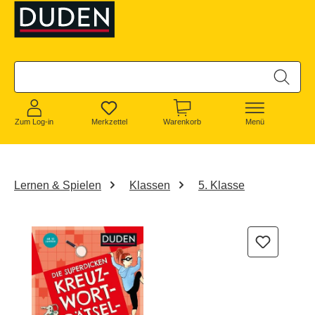
alt springen
Zum Log-in
Merkzettel
Warenkorb
Menü
Lernen & Spielen
Klassen
5. Klasse
Bildergalerie überspringen