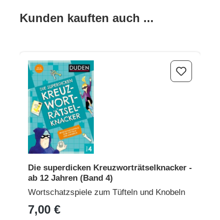
Produktgalerie überspringen
Kunden kauften auch ...
Die superdicken Kreuzworträtselknacker - ab 12 Jahren (Ba
Die superdicken Kreuzworträtselknacker -
ab 12 Jahren (Band 4)
Wortschatzspiele zum Tüfteln und Knobeln
7,00 €