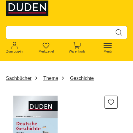
alt springen
Zum Log-in
Merkzettel
Warenkorb
Menü
Sachbücher
Thema
Geschichte
Bildergalerie überspringen