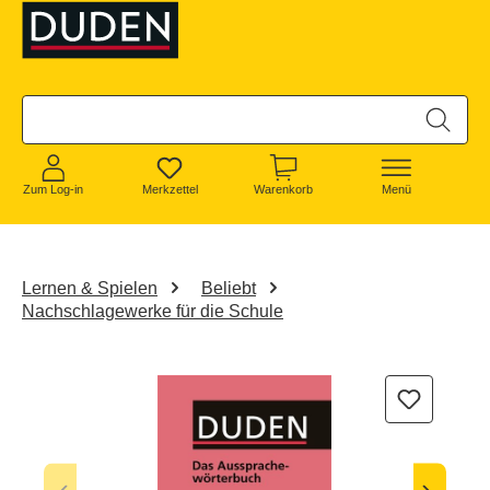
alt springen
Zum Log-in
Merkzettel
Warenkorb
Menü
Lernen & Spielen
Beliebt
Nachschlagewerke für die Schule
Bildergalerie überspringen