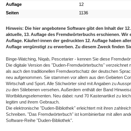
Auflage
12
Seiten
1136
Hinweis: Die hier angebotene Software gibt den Inhalt der 12
aktuelle, 13. Auflage des Fremdwörterbuchs erschienen. Wir 
Auflage. Käufer/-innen der gedruckten 12. Auflage haben aller
Auflage vergünstigt zu erwerben. Zu diesem Zweck finden Si
Binge-Watching, Niqab, Pescetarier - kennen Sie diese Fremdwör
Die digitale Version des "Duden-Fremdwörterbuchs" verzeichnet m
als auch den traditionellen Fremdwortschatz der deutschen Sprach
neu aufgenommen. Sie stammen vor allem aus den Gebieten Comp
Wirtschaft und Sport. Alle Stichwörter sind mit Angaben zu Aus
zu den Stilebenen versehen. Außerdem enthält der Band Hinweisart
Wortbildungselementen. Neu dabei: rund 70 Kastenartikel zu leic
legitim und ihrem Gebrauch.
Die elektronische "Duden-Bibliothek" erleichtert mit ihren zahlre
Schreiben. "Das Fremdwörterbuch" ist kombinierbar mit allen an
Software-Reihe "Duden-Bibliothek".