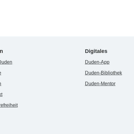
n
Digitales
Duden
Duden-App
e
Duden-Bibliothek
n
Duden-Mentor
kt
efreiheit