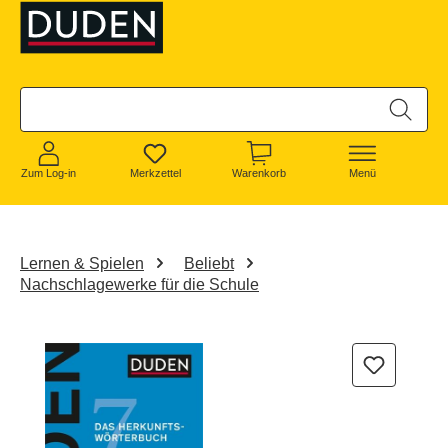
alt springen
Zum Log-in
Merkzettel
Warenkorb
Menü
Lernen & Spielen
Beliebt
Nachschlagewerke für die Schule
Bildergalerie überspringen