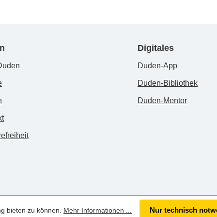
n
Digitales
Duden
Duden-App
e
Duden-Bibliothek
n
Duden-Mentor
kt
efreiheit
Nur technisch notw
ng bieten zu können.
Mehr Informationen ...