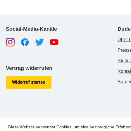
Social-Media-Kanäle
Dude
Über 
Press
Stelle
Vertrag widerrufen
Konta
Barrier
Widerruf starten
Diese Website verwendet Cookies, um eine bestmögliche Erfahru
© Cornelsen Verlag GmbH, 2023