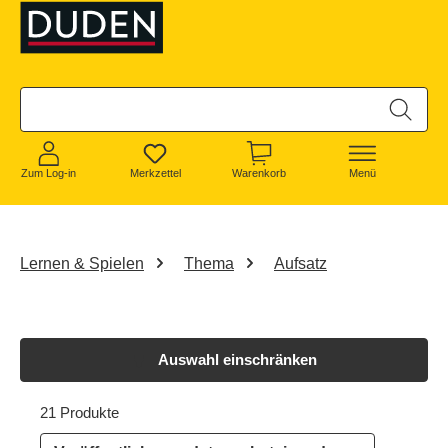
alt springen
Zum Log-in
Merkzettel
Warenkorb
Menü
Lernen & Spielen
Thema
Aufsatz
Auswahl einschränken
21 Produkte
21 von 21 Produkten werden angezeigt
21 Produkte