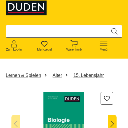
alt springen
Zum Log-in
Merkzettel
Warenkorb
Menü
Lernen & Spielen
Alter
15. Lebensjahr
Bildergalerie überspringen