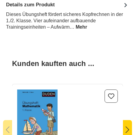
Details zum Produkt
Dieses Übungsheft fördert sicheres Kopfrechnen in der
1./2. Klasse. Vier aufeinander aufbauende
Trainingseinheiten – Aufwärm…
Mehr
Produktgalerie überspringen
Kunden kauften auch ...
Übungsheft Mathematik - 1. Klasse