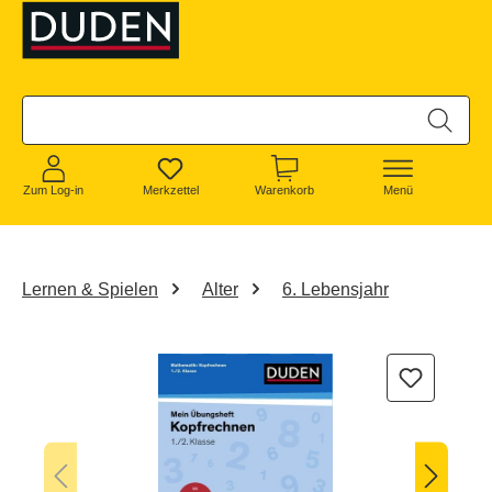
alt springen
Zum Log-in
Merkzettel
Warenkorb
Menü
Lernen & Spielen
Alter
6. Lebensjahr
Bildergalerie überspringen