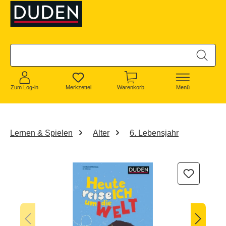
alt springen
Zum Log-in
Merkzettel
Warenkorb
Menü
Lernen & Spielen
Alter
6. Lebensjahr
Bildergalerie überspringen